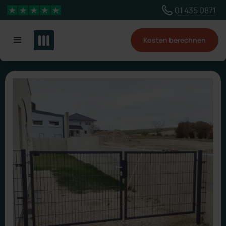
Wähle ein anderes Land, um Inhalte für deinen
01 435 0871
4,3 Sterne
Standort zu sehen
Kosten berechnen
Land ändern