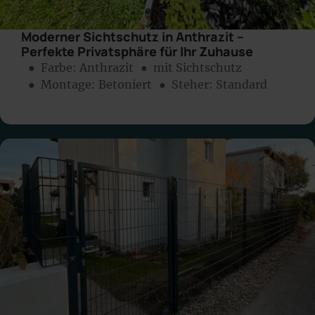
Moderner Sichtschutz in Anthrazit –
Perfekte Privatsphäre für Ihr Zuhause
● Farbe:
Anthrazit
● mit Sichtschutz
● Montage:
Betoniert
● Steher: Standard