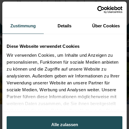
● Montage:
Aufgedübelt
● Steher: Standard
● mit Sockelbrett
Zustimmung
Details
Über Cookies
Diese Webseite verwendet Cookies
Wir verwenden Cookies, um Inhalte und Anzeigen zu
personalisieren, Funktionen für soziale Medien anbieten
zu können und die Zugriffe auf unsere Website zu
analysieren. Außerdem geben wir Informationen zu Ihrer
Verwendung unserer Website an unsere Partner für
soziale Medien, Werbung und Analysen weiter. Unsere
Partner führen diese Informationen möglicherweise mit
weiteren Daten zusammen, die Sie ihnen bereitgestellt
Professioneller Zaunbau für die Hundezone
haben oder die sie im Rahmen Ihrer Nutzung der Dienste
der Marktgemeinde Leobersdorf mit
gesammelt haben.
robustem Doppelstabmattenzaun
Alle zulassen
● Farbe:
Moosgrün
● Montage:
Betoniert