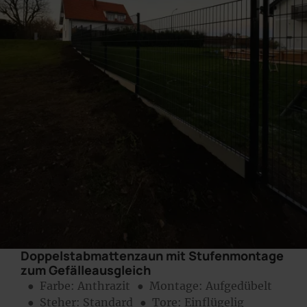
Doppelstabmattenzaun mit Stufenmontage
zum Gefälleausgleich
● Farbe:
Anthrazit
● Montage:
Aufgedübelt
● Steher: Standard
● Tore: Einflügelig