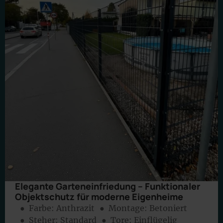
Elegante Garteneinfriedung – Funktionaler
Objektschutz für moderne Eigenheime
● Farbe:
Anthrazit
● Montage:
Betoniert
● Steher: Standard
● Tore: Einflügelig