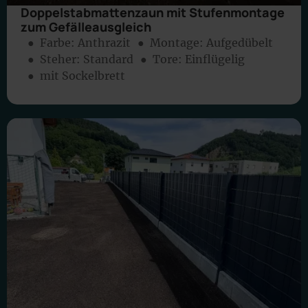
Doppelstabmattenzaun mit Stufenmontage
zum Gefälleausgleich
● Farbe:
Anthrazit
● Montage:
Aufgedübelt
● Steher: Standard
● Tore: Einflügelig
● mit Sockelbrett