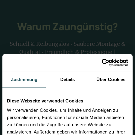
Warum
Zaungünstig?
Schnell & Reibungslos • Saubere Montage &
Qualität • Freundlich & Professionell
Dein Gartenzaun zum
Zustimmung
Details
Über Cookies
Transparenzpreis
Unerwartete Kosten können bei
Diese Webseite verwendet Cookies
Doppelstabmattenzaun-Projekten oft zu
Wir verwenden Cookies, um Inhalte und Anzeigen zu
unangenehmen Überraschungen führen. Mit
personalisieren, Funktionen für soziale Medien anbieten
unserem Angebot wissen Sie von Anfang an
zu können und die Zugriffe auf unsere Website zu
genau, welche Kosten auf dich zukommen.
analysieren. Außerdem geben wir Informationen zu Ihrer