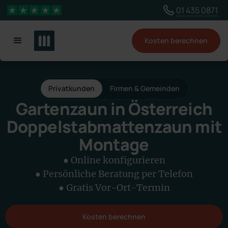
Wähle ein anderes Land, um Inhalte für deinen
01 435 0871
4,3 Sterne
Standort zu sehen
Kosten berechnen
Land ändern
Privatkunden
Firmen & Gemeinden
Gartenzaun in Österreich
Doppelstabmattenzaun mit
Montage
● Online konfigurieren
● Persönliche Beratung per Telefon
● Gratis Vor-Ort-Termin
Kosten berechnen