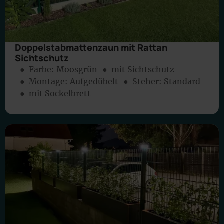
Doppelstabmattenzaun mit Rattan
Sichtschutz
● Farbe:
Moosgrün
● mit Sichtschutz
● Montage:
Aufgedübelt
● Steher: Standard
● mit Sockelbrett