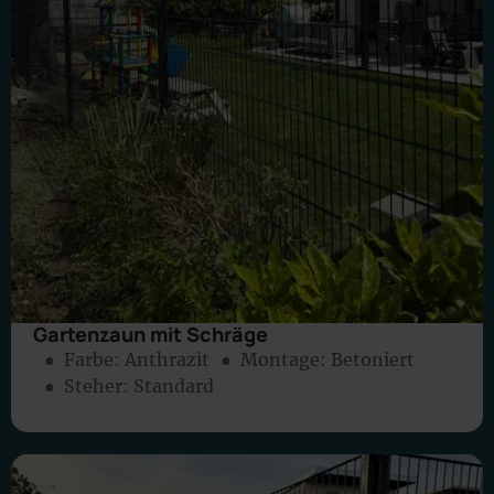
Gartenzaun mit Schräge
● Farbe:
Anthrazit
● Montage:
Betoniert
● Steher: Standard