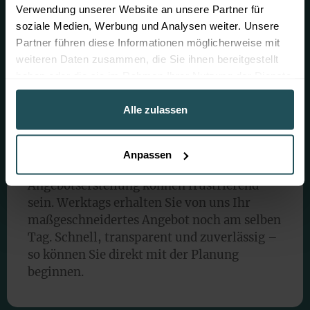
Keine versteckten Gebühren, keine bösen
Verwendung unserer Website an unsere Partner für
Überraschungen – volle Kostentransparenz
soziale Medien, Werbung und Analysen weiter. Unsere
für Ihr Zaunprojekt.
Partner führen diese Informationen möglicherweise mit
weiteren Daten zusammen, die Sie ihnen bereitgestellt
haben oder die sie im Rahmen Ihrer Nutzung der Dienste
gesammelt haben.
Alle zulassen
Am selben Tag zum
Angebot
Anpassen
Lange Wartezeiten und Unsicherheit bei der
Angebotserstellung können frustrierend
sein. Werktags erhalten Sie von uns Ihr
maßgeschneidertes Angebot noch am selben
Tag. Schnell, transparent und zuverlässig –
so können Sie direkt mit der Planung
beginnen.