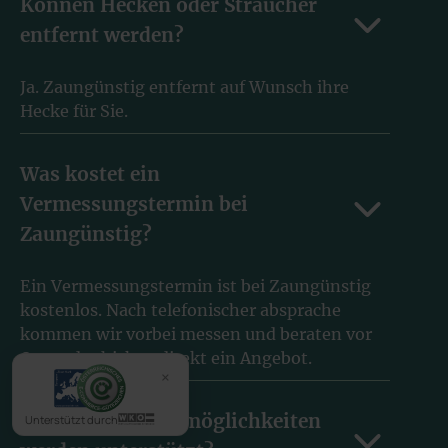
Können Hecken oder Sträucher
entfernt werden?
Ja. Zaungünstig entfernt auf Wunsch ihre
Hecke für Sie.
Was kostet ein
Vermessungstermin bei
Zaungünstig?
Ein Vermessungstermin ist bei Zaungünstig
kostenlos. Nach telefonischer absprache
kommen wir vorbei messen und beraten vor
Ort und schicken direkt ein Angebot.
×
Welche Zahlungsmöglichkeiten
Unterstützt durch