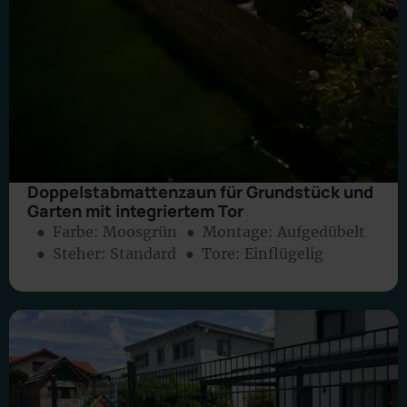
Doppelstabmattenzaun für Grundstück und
Garten mit integriertem Tor
● Farbe:
Moosgrün
● Montage:
Aufgedübelt
● Steher: Standard
● Tore: Einflügelig