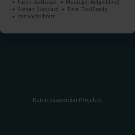
● Farbe:
Anthrazit
● Montage:
Aufgedübelt
● Steher: Standard
● Tore: Einflügelig
● mit Sockelbrett
Keine passenden Projekte.