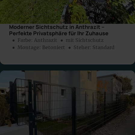
Moderner Sichtschutz in Anthrazit –
Perfekte Privatsphäre für Ihr Zuhause
● Farbe:
Anthrazit
● mit Sichtschutz
● Montage:
Betoniert
● Steher: Standard