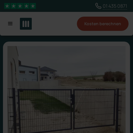
Wähle ein anderes Land, um Inhalte für deinen
01 435 0871
4,3 Sterne
Standort zu sehen
Kosten berechnen
Land ändern