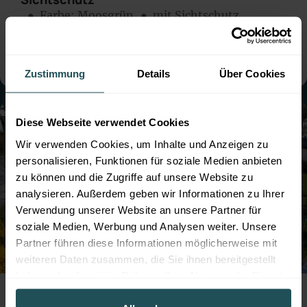
● Farbe:
Moosgrün
● mit Sichtschutz
● Montage:
Aufgedübelt
● Steher: Standard
● mit Sockelbrett
Zustimmung
Details
Über Cookies
Diese Webseite verwendet Cookies
Wir verwenden Cookies, um Inhalte und Anzeigen zu
personalisieren, Funktionen für soziale Medien anbieten
zu können und die Zugriffe auf unsere Website zu
analysieren. Außerdem geben wir Informationen zu Ihrer
Verwendung unserer Website an unsere Partner für
soziale Medien, Werbung und Analysen weiter. Unsere
Partner führen diese Informationen möglicherweise mit
weiteren Daten zusammen, die Sie ihnen bereitgestellt
haben oder die sie im Rahmen Ihrer Nutzung der Dienste
Professioneller Zaunbau für die Hundezone
gesammelt haben.
der Marktgemeinde Leobersdorf mit