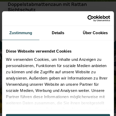
Doppelstabmattenzaun mit Rattan
Sichtschutz
● Farbe:
Moosgrün
● mit Sichtschutz
● Montage:
Aufgedübelt
● Steher: Standard
● mit Sockelbrett
Zustimmung
Details
Über Cookies
Diese Webseite verwendet Cookies
Wir verwenden Cookies, um Inhalte und Anzeigen zu
personalisieren, Funktionen für soziale Medien anbieten
zu können und die Zugriffe auf unsere Website zu
analysieren. Außerdem geben wir Informationen zu Ihrer
Verwendung unserer Website an unsere Partner für
soziale Medien, Werbung und Analysen weiter. Unsere
Partner führen diese Informationen möglicherweise mit
weiteren Daten zusammen, die Sie ihnen bereitgestellt
haben oder die sie im Rahmen Ihrer Nutzung der Dienste
Professioneller Zaunbau für die Hundezone
gesammelt haben.