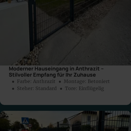
Moderner Hauseingang in Anthrazit –
Stilvoller Empfang für Ihr Zuhause
● Farbe:
Anthrazit
● Montage:
Betoniert
● Steher: Standard
● Tore: Einflügelig