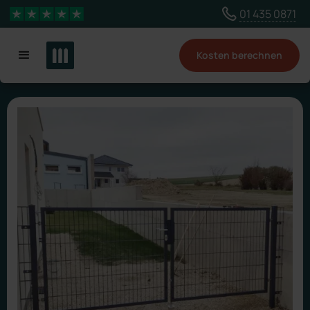
Wähle ein anderes Land, um Inhalte für deinen
01 435 0871
4,3 Sterne
Standort zu sehen
Kosten berechnen
Land ändern