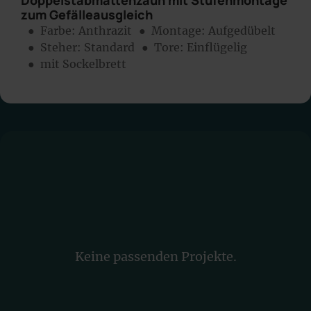
Doppelstabmattenzaun mit Stufenmontage
zum Gefälleausgleich
● Farbe:
Anthrazit
● Montage:
Aufgedübelt
● Steher: Standard
● Tore: Einflügelig
● mit Sockelbrett
Keine passenden Projekte.