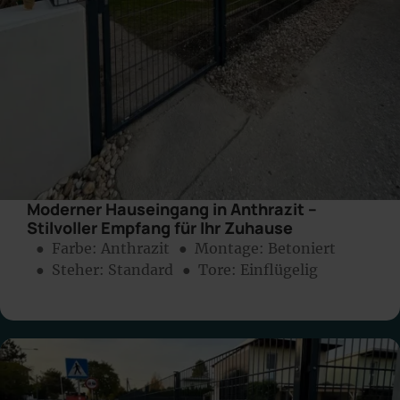
Moderner Hauseingang in Anthrazit –
Stilvoller Empfang für Ihr Zuhause
● Farbe:
Anthrazit
● Montage:
Betoniert
● Steher: Standard
● Tore: Einflügelig