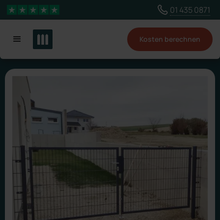
Wähle ein anderes Land, um Inhalte für deinen
01 435 0871
4,3 Sterne
Standort zu sehen
Kosten berechnen
Land ändern