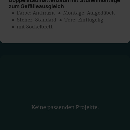
Doppelstabmattenzaun mit Stufenmontage
zum Gefälleausgleich
● Farbe:
Anthrazit
● Montage:
Aufgedübelt
● Steher: Standard
● Tore: Einflügelig
● mit Sockelbrett
Keine passenden Projekte.