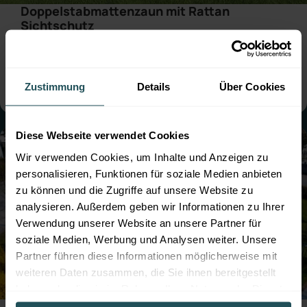
Doppelstabmattenzaun mit Rattan
Sichtschutz
● Farbe:
Moosgrün
● mit Sichtschutz
● Montage:
Aufgedübelt
● Steher: Standard
● mit Sockelbrett
Zustimmung
Details
Über Cookies
Diese Webseite verwendet Cookies
Wir verwenden Cookies, um Inhalte und Anzeigen zu
personalisieren, Funktionen für soziale Medien anbieten
zu können und die Zugriffe auf unsere Website zu
analysieren. Außerdem geben wir Informationen zu Ihrer
Verwendung unserer Website an unsere Partner für
soziale Medien, Werbung und Analysen weiter. Unsere
Partner führen diese Informationen möglicherweise mit
weiteren Daten zusammen, die Sie ihnen bereitgestellt
haben oder die sie im Rahmen Ihrer Nutzung der Dienste
Professioneller Zaunbau für die Hundezone
gesammelt haben.