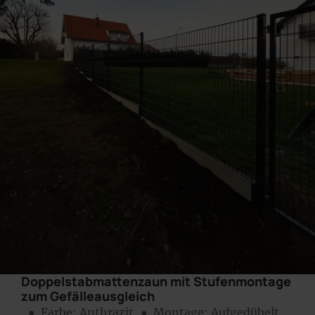
Doppelstabmattenzaun mit Stufenmontage
zum Gefälleausgleich
● Farbe:
Anthrazit
● Montage:
Aufgedübelt