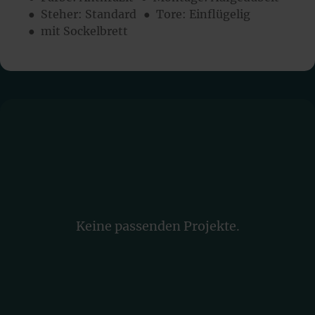
● Steher: Standard
● Tore: Einflügelig
● mit Sockelbrett
Keine passenden Projekte.