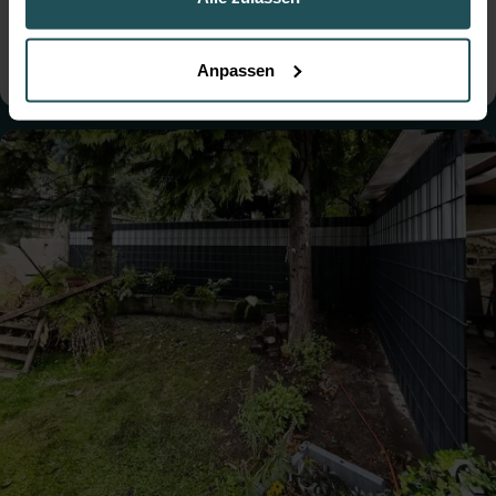
● Farbe:
Moosgrün
● Montage:
Betoniert
● Steher: Standard
● Tore: Einflügelig
Anpassen