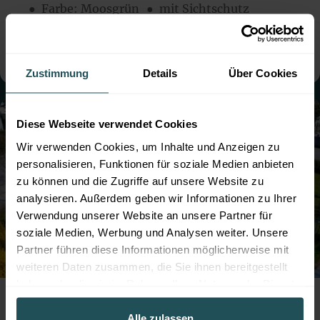
● Farbe:
Moosgrün
● mit Sichtschutz
● Montage:
Aufgedübelt
● Steher: Standard
● mit Sockelbrett
Zustimmung
Details
Über Cookies
Diese Webseite verwendet Cookies
Wir verwenden Cookies, um Inhalte und Anzeigen zu
personalisieren, Funktionen für soziale Medien anbieten
zu können und die Zugriffe auf unsere Website zu
analysieren. Außerdem geben wir Informationen zu Ihrer
Verwendung unserer Website an unsere Partner für
soziale Medien, Werbung und Analysen weiter. Unsere
Partner führen diese Informationen möglicherweise mit
weiteren Daten zusammen, die Sie ihnen bereitgestellt
Professioneller Zaunbau für die Hundezone
haben oder die sie im Rahmen Ihrer Nutzung der Dienste
der Marktgemeinde Leobersdorf mit
gesammelt haben.
robustem Doppelstabmattenzaun
Alle zulassen