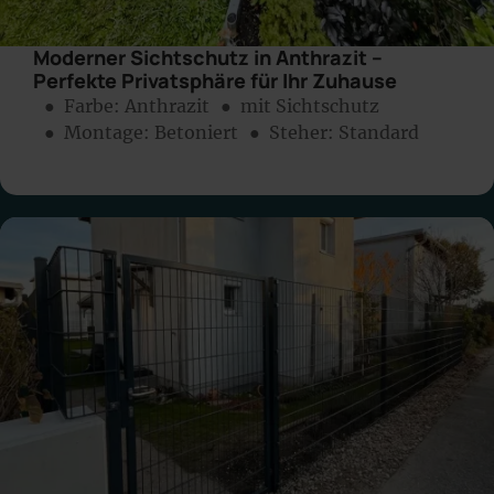
Moderner Sichtschutz in Anthrazit –
Perfekte Privatsphäre für Ihr Zuhause
● Farbe:
Anthrazit
● mit Sichtschutz
● Montage:
Betoniert
● Steher: Standard