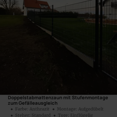
Doppelstabmattenzaun mit Stufenmontage
zum Gefälleausgleich
● Farbe:
Anthrazit
● Montage:
Aufgedübelt
● Steher: Standard
● Tore: Einflügelig