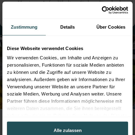
● Montage:
Aufgedübelt
● Steher: Standard
● mit Sockelbrett
Zustimmung
Details
Über Cookies
Diese Webseite verwendet Cookies
Wir verwenden Cookies, um Inhalte und Anzeigen zu
personalisieren, Funktionen für soziale Medien anbieten
zu können und die Zugriffe auf unsere Website zu
analysieren. Außerdem geben wir Informationen zu Ihrer
Verwendung unserer Website an unsere Partner für
soziale Medien, Werbung und Analysen weiter. Unsere
Partner führen diese Informationen möglicherweise mit
weiteren Daten zusammen, die Sie ihnen bereitgestellt
Professioneller Zaunbau für die Hundezone
haben oder die sie im Rahmen Ihrer Nutzung der Dienste
der Marktgemeinde Leobersdorf mit
gesammelt haben.
robustem Doppelstabmattenzaun
Alle zulassen
● Farbe:
Moosgrün
● Montage:
Betoniert