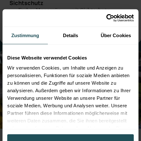
Sichtschutz
● Farbe:
Moosgrün
● mit Sichtschutz
● Montage:
Aufgedübelt
● Steher: Standard
● mit Sockelbrett
Zustimmung
Details
Über Cookies
Diese Webseite verwendet Cookies
Wir verwenden Cookies, um Inhalte und Anzeigen zu
personalisieren, Funktionen für soziale Medien anbieten
zu können und die Zugriffe auf unsere Website zu
analysieren. Außerdem geben wir Informationen zu Ihrer
Verwendung unserer Website an unsere Partner für
soziale Medien, Werbung und Analysen weiter. Unsere
Partner führen diese Informationen möglicherweise mit
weiteren Daten zusammen, die Sie ihnen bereitgestellt
haben oder die sie im Rahmen Ihrer Nutzung der Dienste
Professioneller Zaunbau für die Hundezone
gesammelt haben.
der Marktgemeinde Leobersdorf mit