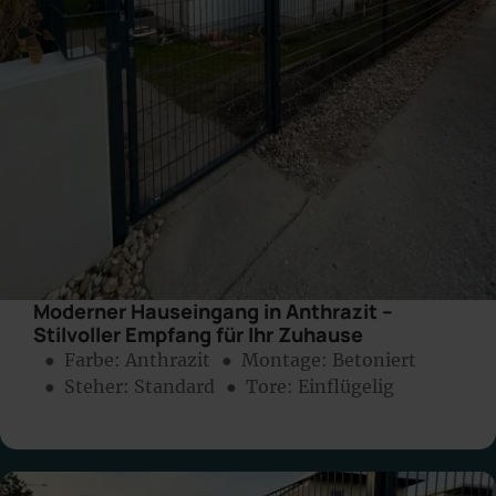
Moderner Hauseingang in Anthrazit –
Stilvoller Empfang für Ihr Zuhause
● Farbe:
Anthrazit
● Montage:
Betoniert
● Steher: Standard
● Tore: Einflügelig