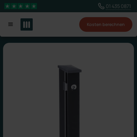
Wähle ein anderes Land, um Inhalte für deinen
01 435 0871
4,3 Sterne
Standort zu sehen
Kosten berechnen
Land ändern