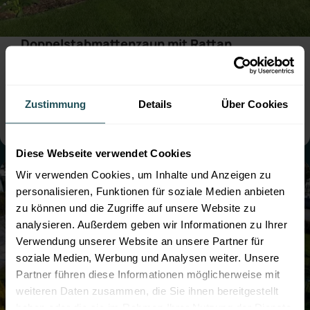
Doppelstabmattenzaun mit Rattan
Sichtschutz
● Farbe:
Moosgrün
● mit Sichtschutz
● Montage:
Aufgedübelt
● Steher: Standard
Zustimmung
Details
Über Cookies
● mit Sockelbrett
Diese Webseite verwendet Cookies
Wir verwenden Cookies, um Inhalte und Anzeigen zu
personalisieren, Funktionen für soziale Medien anbieten
zu können und die Zugriffe auf unsere Website zu
analysieren. Außerdem geben wir Informationen zu Ihrer
Verwendung unserer Website an unsere Partner für
soziale Medien, Werbung und Analysen weiter. Unsere
Partner führen diese Informationen möglicherweise mit
weiteren Daten zusammen, die Sie ihnen bereitgestellt
haben oder die sie im Rahmen Ihrer Nutzung der Dienste