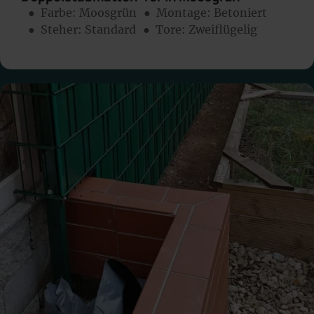
● Farbe:
Moosgrün
● Montage:
Betoniert
● Steher: Standard
● Tore: Zweiflügelig