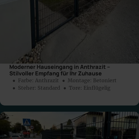
Moderner Hauseingang in Anthrazit –
Stilvoller Empfang für Ihr Zuhause
● Farbe:
Anthrazit
● Montage:
Betoniert
● Steher: Standard
● Tore: Einflügelig