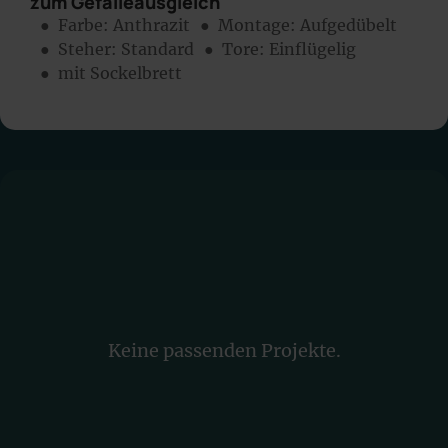
zum Gefälleausgleich
● Farbe:
Anthrazit
● Montage:
Aufgedübelt
● Steher: Standard
● Tore: Einflügelig
● mit Sockelbrett
Keine passenden Projekte.