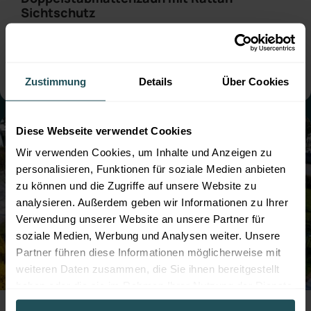
Sichtschutz
● Farbe:
Moosgrün
● mit Sichtschutz
● Montage:
Aufgedübelt
● Steher: Standard
● mit Sockelbrett
Zustimmung
Details
Über Cookies
Diese Webseite verwendet Cookies
Wir verwenden Cookies, um Inhalte und Anzeigen zu
personalisieren, Funktionen für soziale Medien anbieten
zu können und die Zugriffe auf unsere Website zu
analysieren. Außerdem geben wir Informationen zu Ihrer
Verwendung unserer Website an unsere Partner für
soziale Medien, Werbung und Analysen weiter. Unsere
Partner führen diese Informationen möglicherweise mit
weiteren Daten zusammen, die Sie ihnen bereitgestellt
haben oder die sie im Rahmen Ihrer Nutzung der Dienste
Professioneller Zaunbau für die Hundezone
gesammelt haben.