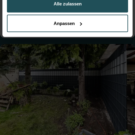
der Marktgemeinde Leobersdorf mit
Alle zulassen
robustem Doppelstabmattenzaun
● Farbe:
Moosgrün
● Montage:
Betoniert
● Steher: Standard
● Tore: Einflügelig
Anpassen