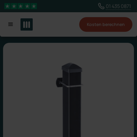
Wähle ein anderes Land, um Inhalte für deinen
01 435 0871
4,3 Sterne
Standort zu sehen
Kosten berechnen
Land ändern