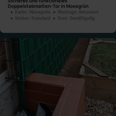
Sicheres und funktionales
Doppelstabmatten-Tor in Moosgrün
● Farbe:
Moosgrün
● Montage:
Betoniert
● Steher: Standard
● Tore: Zweiflügelig