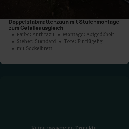
Doppelstabmattenzaun mit Stufenmontage
zum Gefälleausgleich
● Farbe:
Anthrazit
● Montage:
Aufgedübelt
● Steher: Standard
● Tore: Einflügelig
● mit Sockelbrett
Keine passenden Projekte.