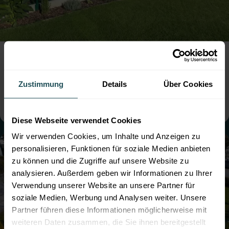
Doppelstabmattenzaun mit Rattan
Sichtschutz
● Farbe:
Moosgrün
● mit Sichtschutz
● Montage:
Aufgedübelt
● Steher: Standard
Zustimmung
Details
Über Cookies
● mit Sockelbrett
Diese Webseite verwendet Cookies
Wir verwenden Cookies, um Inhalte und Anzeigen zu
personalisieren, Funktionen für soziale Medien anbieten
zu können und die Zugriffe auf unsere Website zu
analysieren. Außerdem geben wir Informationen zu Ihrer
Verwendung unserer Website an unsere Partner für
soziale Medien, Werbung und Analysen weiter. Unsere
Partner führen diese Informationen möglicherweise mit
weiteren Daten zusammen, die Sie ihnen bereitgestellt