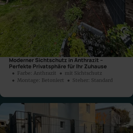
Moderner Sichtschutz in Anthrazit –
Perfekte Privatsphäre für Ihr Zuhause
● Farbe:
Anthrazit
● mit Sichtschutz
● Montage:
Betoniert
● Steher: Standard