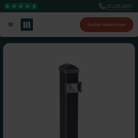
Wähle ein anderes Land, um Inhalte für deinen
01 435 0871
4,3 Sterne
Standort zu sehen
Kosten berechnen
Land ändern