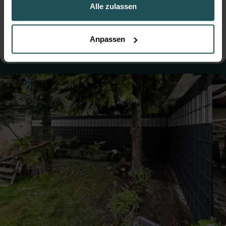
der Marktgemeinde Leobersdorf mit
Alle zulassen
robustem Doppelstabmattenzaun
● Farbe:
Moosgrün
● Montage:
Betoniert
● Steher: Standard
● Tore: Einflügelig
Anpassen