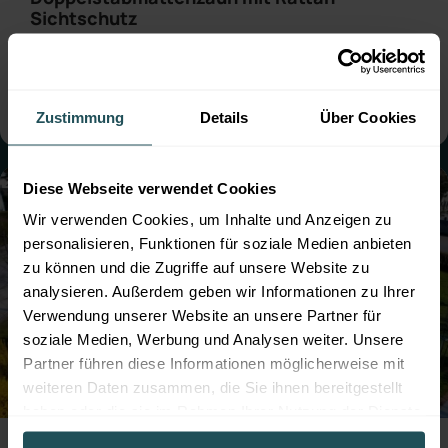
Sichtschutz
● Farbe:
Moosgrün
● mit Sichtschutz
● Montage:
Aufgedübelt
● Steher: Standard
● mit Sockelbrett
Zustimmung
Details
Über Cookies
Diese Webseite verwendet Cookies
Wir verwenden Cookies, um Inhalte und Anzeigen zu
personalisieren, Funktionen für soziale Medien anbieten
zu können und die Zugriffe auf unsere Website zu
analysieren. Außerdem geben wir Informationen zu Ihrer
Verwendung unserer Website an unsere Partner für
soziale Medien, Werbung und Analysen weiter. Unsere
Partner führen diese Informationen möglicherweise mit
weiteren Daten zusammen, die Sie ihnen bereitgestellt
haben oder die sie im Rahmen Ihrer Nutzung der Dienste
Professioneller Zaunbau für die Hundezone
gesammelt haben.