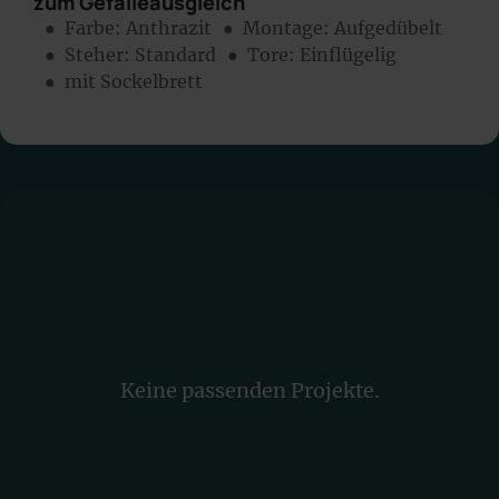
zum Gefälleausgleich
● Farbe:
Anthrazit
● Montage:
Aufgedübelt
● Steher: Standard
● Tore: Einflügelig
● mit Sockelbrett
Keine passenden Projekte.