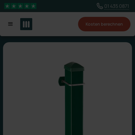
Wähle ein anderes Land, um Inhalte für deinen
01 435 0871
4,3 Sterne
Standort zu sehen
Kosten berechnen
Land ändern