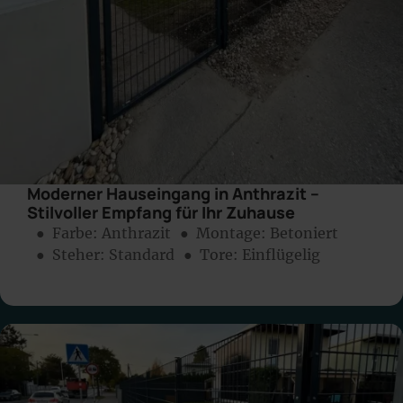
Moderner Hauseingang in Anthrazit –
Stilvoller Empfang für Ihr Zuhause
● Farbe:
Anthrazit
● Montage:
Betoniert
● Steher: Standard
● Tore: Einflügelig