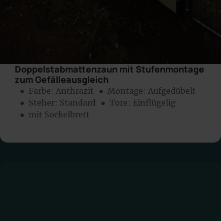
Doppelstabmattenzaun mit Stufenmontage
zum Gefälleausgleich
● Farbe:
Anthrazit
● Montage:
Aufgedübelt
● Steher: Standard
● Tore: Einflügelig
● mit Sockelbrett