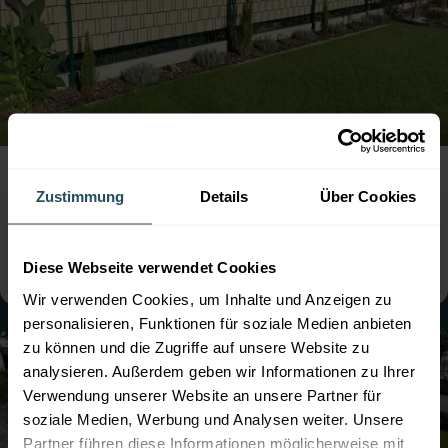
Doppelstabmattenzaun mit Rattan
Sichtschutz
Zustimmung
Details
Über Cookies
● Farbe:
Moosgrün
● mit Sichtschutz
● Montage:
Aufgedübelt
● Steher: Standard
● mit Sockelbrett
Diese Webseite verwendet Cookies
Wir verwenden Cookies, um Inhalte und Anzeigen zu
personalisieren, Funktionen für soziale Medien anbieten
zu können und die Zugriffe auf unsere Website zu
analysieren. Außerdem geben wir Informationen zu Ihrer
Verwendung unserer Website an unsere Partner für
soziale Medien, Werbung und Analysen weiter. Unsere
Partner führen diese Informationen möglicherweise mit