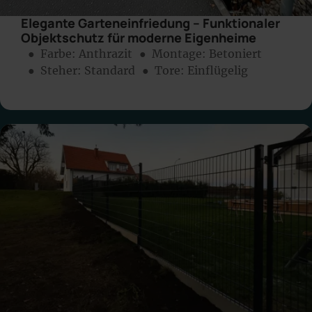
Elegante Garteneinfriedung – Funktionaler
Objektschutz für moderne Eigenheime
● Farbe:
Anthrazit
● Montage:
Betoniert
● Steher: Standard
● Tore: Einflügelig