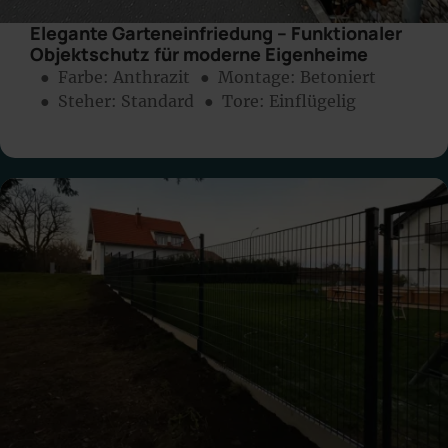
Elegante Garteneinfriedung – Funktionaler
Objektschutz für moderne Eigenheime
● Farbe:
Anthrazit
● Montage:
Betoniert
● Steher: Standard
● Tore: Einflügelig