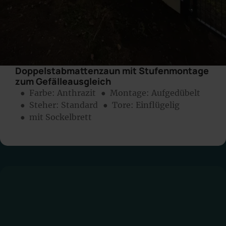
Doppelstabmattenzaun mit Stufenmontage
zum Gefälleausgleich
● Farbe:
Anthrazit
● Montage:
Aufgedübelt
● Steher: Standard
● Tore: Einflügelig
● mit Sockelbrett