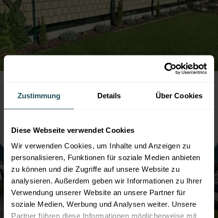
Doppelstabmattenzaun mit Rattan
Sichtschutz
Zustimmung
Details
Über Cookies
● Farbe:
Moosgrün
● mit Sichtschutz
● Montage:
Aufgedübelt
● Steher: Standard
● mit Sockelbrett
Diese Webseite verwendet Cookies
Wir verwenden Cookies, um Inhalte und Anzeigen zu
personalisieren, Funktionen für soziale Medien anbieten
zu können und die Zugriffe auf unsere Website zu
analysieren. Außerdem geben wir Informationen zu Ihrer
Verwendung unserer Website an unsere Partner für
soziale Medien, Werbung und Analysen weiter. Unsere
Partner führen diese Informationen möglicherweise mit