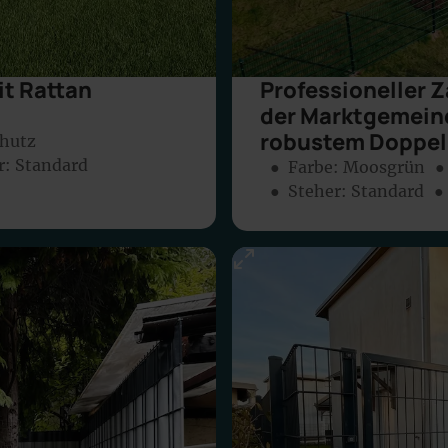
t Rattan
Professioneller 
der Marktgemein
robustem Doppe
chutz
r: Standard
● Farbe:
Moosgrün
●
● Steher: Standard
●