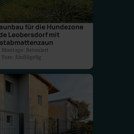
Zaunbau für die Hundezone
de Leobersdorf mit
lstabmattenzaun
 Montage:
Betoniert
 Tore: Einflügelig