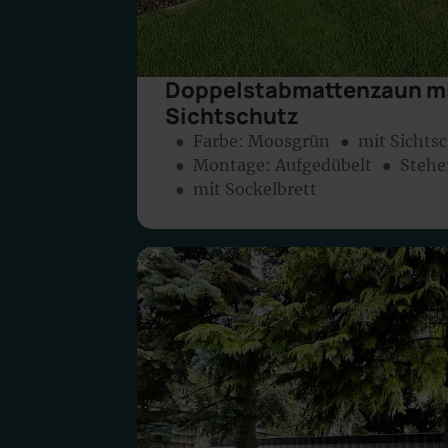
Doppelstabmattenzaun mi
Sichtschutz
● Farbe:
Moosgrün
● mit Sichts
● Montage:
Aufgedübelt
● Stehe
● mit Sockelbrett