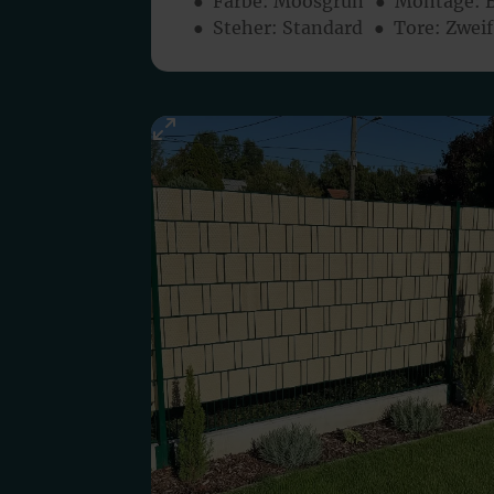
● Farbe:
Moosgrün
● Montage:
● Steher: Standard
● Tore: Zweif