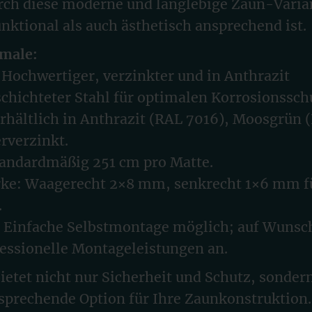
rch diese moderne und langlebige Zaun-Varian
nktional als auch ästhetisch ansprechend ist.
male:
 Hochwertiger, verzinkter und in Anthrazit
chichteter Stahl für optimalen Korrosionssch
rhältlich in Anthrazit (RAL 7016), Moosgrün
rverzinkt.
tandardmäßig 251 cm pro Matte.
rke: Waagerecht 2×8 mm, senkrecht 1×6 mm f
.
 Einfache Selbstmontage möglich; auf Wunsch
essionelle Montageleistungen an.
ietet nicht nur Sicherheit und Schutz, sondern
sprechende Option für Ihre Zaunkonstruktion.