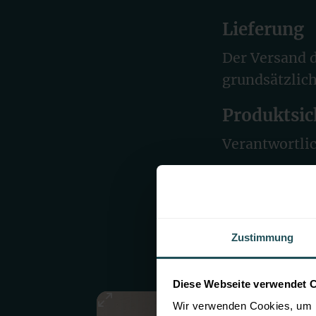
Lieferung
Der Versand d
grundsätzlic
Produktsic
Verantwortlic
Projekt
Sieh dir unse
verbaut wurd
Zustimmung
Diese Webseite verwendet 
Wir verwenden Cookies, um I