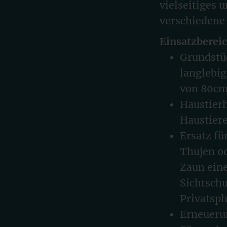
vielseitiges 
verschiedene 
Einsatzberei
Grundstü
langlebi
von 80cm 
Haustierh
Haustier
Ersatz fü
Thujen od
Zaun eine
Sichtsch
Privatsph
Erneuerun