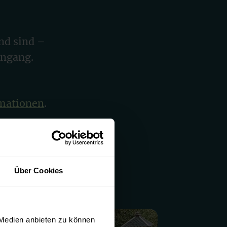
nd sind –
ingang.
rmationen
.
n
Anthrazit
Über Cookies
 Medien anbieten zu können