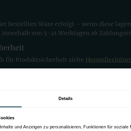
er bestellten Ware erfolgt – wenn diese lager
h innerhalb von 5-21 Werktagen ab Zahlungse
herheit
h für Produktsicherheit siehe
Herstellerinfo
e
re Projekte an, bei denen Doppelstabmatten i
en.
Details
Cookies
nhalte und Anzeigen zu personalisieren, Funktionen für soziale