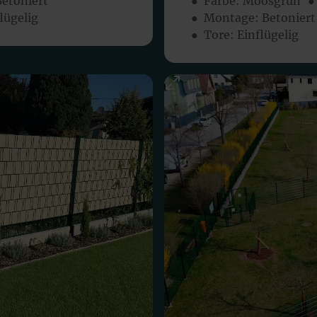
Betoniert
● Farbe:
Moosgrün
●
lügelig
● Montage:
Betoniert
● Tore: Einflügelig