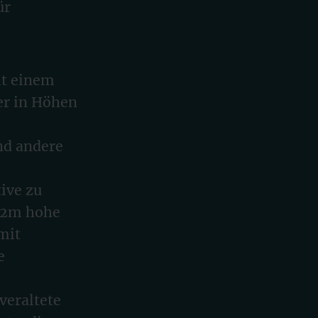
ür
it einem
er in Höhen
nd andere
tive zu
r 2m hohe
mit
e
veraltete