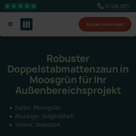
Wähle ein anderes Land, um Inhalte für deinen
01 435 0871
4,3 Sterne
Standort zu sehen
Kosten berechnen
Land ändern
Robuster
Doppelstabmattenzaun in
Moosgrün für Ihr
Außenbereichsprojekt
● Farbe:
Moosgrün
● Montage:
Aufgedübelt
● Steher: Standard