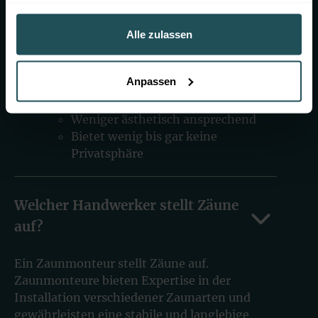
Vorteile:
gesammelt haben.
Kostengünstig
Alle zulassen
Flexibel und anpassungsfähig bei
unebenem Gelände
Geringer Wartungsaufwand
Anpassen
Nachteile:
Weniger ästhetisch ansprechend
Bietet wenig bis gar keine
Privatsphäre
Welcher Handwerker stellt Zäune
auf?
Ein Zaunmonteur stellt Zäune auf.
Zaunmonteure bieten Expertise in der
Installation verschiedener Zaunarten und
gewährleisten eine stabile und langlebige