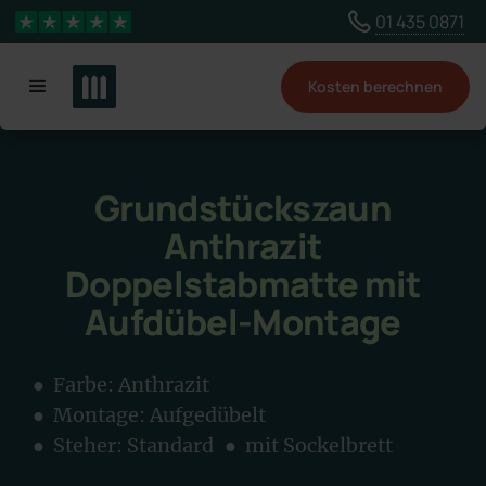
Wähle ein anderes Land, um Inhalte für deinen
01 435 0871
4,3 Sterne
Standort zu sehen
Kosten berechnen
Land ändern
Grundstückszaun
Anthrazit
Doppelstabmatte mit
Aufdübel-Montage
● Farbe:
Anthrazit
● Montage:
Aufgedübelt
● Steher: Standard
● mit Sockelbrett