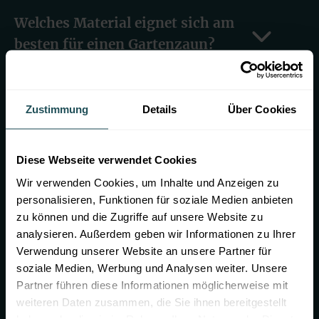
Welches Material eignet sich am
besten für einen Gartenzaun?
Doppelstabmattenzaun
Zustimmung
Details
Über Cookies
Vorteile:
Sehr robust und langlebig
Nahezu kein Wartungsaufwand
Diese Webseite verwendet Cookies
Bietet eine hohe Sicherheit
Wir verwenden Cookies, um Inhalte und Anzeigen zu
Nachteile:
personalisieren, Funktionen für soziale Medien anbieten
Weniger Privatsphäre, sofern nicht
zu können und die Zugriffe auf unsere Website zu
mit zusätzlichen Elementen wie
analysieren. Außerdem geben wir Informationen zu Ihrer
Sichtschutzstreifen kombiniert
Verwendung unserer Website an unsere Partner für
Industrie- bzw. sachlicher Look, der
soziale Medien, Werbung und Analysen weiter. Unsere
nicht in jede Gartenlandschaft passt
Partner führen diese Informationen möglicherweise mit
weiteren Daten zusammen, die Sie ihnen bereitgestellt
Maschendrahtzaun
haben oder die sie im Rahmen Ihrer Nutzung der Dienste