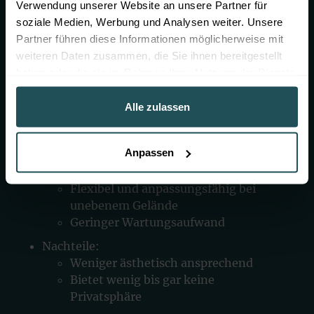
Verwendung unserer Website an unsere Partner für
Nachteile:
soziale Medien, Werbung und Analysen weiter. Unsere
Weniger Privatsphäre, sofern nicht
Partner führen diese Informationen möglicherweise mit
mit zusätzlichen Elementen wie
weiteren Daten zusammen, die Sie ihnen bereitgestellt
Sichtschutzstreifen kombiniert
haben oder die sie im Rahmen Ihrer Nutzung der Dienste
Industrie- bzw. sachlicher Look, der
gesammelt haben.
nicht in jede Gartenlandschaft passt
Alle zulassen
Maschendrahtzaun
Anpassen
Vorteile:
Kostengünstig
Flexibel und anpassungsfähig bei
unebenem Gelände
Geringer Wartungsaufwand
Nachteile:
Weniger ästhetisch ansprechend
Bietet wenig bis gar keine
Privatsphäre