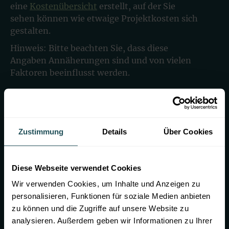
eine
Kostenübersicht
erstellt, auf der Sie
sehen können wie etwaige Projektkosten sich
gestalten.
Hinweis: Bitte beachten Sie, dass diese
Angaben Annäherungen sind und von vielen
Faktoren beeinflusst werden.
Welches Material eignet sich am
Zustimmung
Details
Über Cookies
besten für einen Gartenzaun?
Doppelstabmattenzaun
Diese Webseite verwendet Cookies
Wir verwenden Cookies, um Inhalte und Anzeigen zu
Vorteile:
personalisieren, Funktionen für soziale Medien anbieten
Sehr robust und langlebig
zu können und die Zugriffe auf unsere Website zu
Nahezu kein Wartungsaufwand
analysieren. Außerdem geben wir Informationen zu Ihrer
Bietet eine hohe Sicherheit