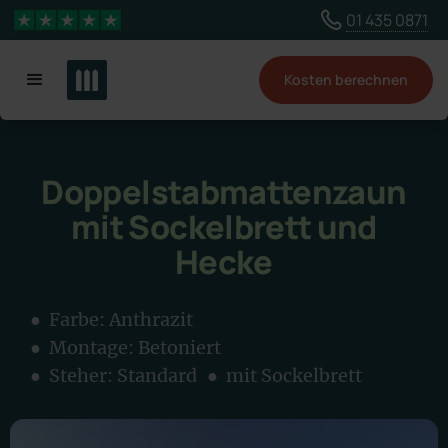
Wähle ein anderes Land, um Inhalte für deinen
01 435 0871
4,3 Sterne
Standort zu sehen
Kosten berechnen
Land ändern
Doppelstabmattenzaun
mit Sockelbrett und
Hecke
● Farbe:
Anthrazit
● Montage:
Betoniert
● Steher: Standard
● mit Sockelbrett