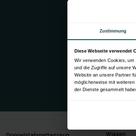
12. März
Ergänzun
Klaviyo,
Zustimmung
Änderung
01. Febru
Ergänzun
Diese Webseite verwendet 
01. Okto
Wir verwenden Cookies, um I
und die Zugriffe auf unsere 
Ergänzun
Website an unsere Partner fü
GmbH, Dis
möglicherweise mit weiteren
Aircall
der Dienste gesammelt habe
Wissen
Doppelstabmattenzaun