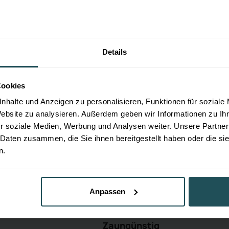
 2026
gen neuer Subunternehmen: Railway, Google 
 Zerobounce
Details
 bestehender Subunternehmen: Google
ar 2026
g zum Datenschutzbeauftragten
Cookies
ber 2025
nhalte und Anzeigen zu personalisieren, Funktionen für soziale
Website zu analysieren. Außerdem geben wir Informationen zu I
g neuer Subunternehmen: Sevdesk, Traunzau
r soziale Medien, Werbung und Analysen weiter. Unsere Partner
tancematrix AI, Neon, Cloudconvert, Cloudfl
 Daten zusammen, die Sie ihnen bereitgestellt haben oder die s
n.
Anpassen
Zaungünstig