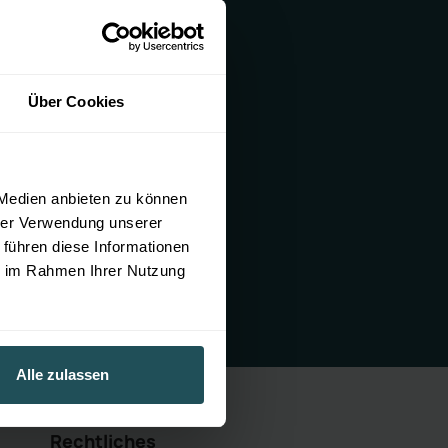
Ads, Meta,
Über Cookies
 Medien anbieten zu können
hrer Verwendung unserer
n Handels
 führen diese Informationen
are, Open AI,
ie im Rahmen Ihrer Nutzung
Alle zulassen
Rechtliches