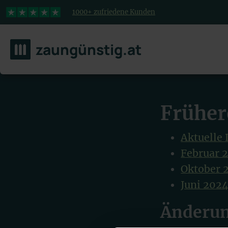
Wähle ein anderes Land, um Inhalte für deinen Standort zu
4,3 Sterne
1000+ zufriedene Kunden
zaungünstig.at
Früher
Aktuelle
Februar 
Oktober 
Juni 202
Änderun