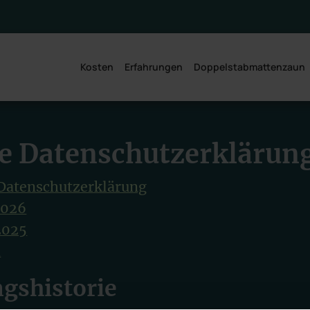
 sehen
Kosten
Erfahrungen
Doppelstabmattenzaun
e Datenschutzerklärun
 Datenschutzerklärung
2026
2025
4
gshistorie